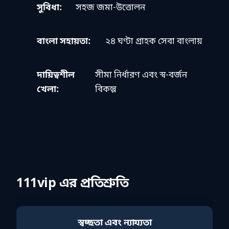
সুবিধা:
সহজ জমা-উত্তোলন
বাংলা সহায়তা:
২৪ ঘণ্টা গ্রাহক সেবা বাংলায়
দায়িত্বশীল
সীমা নির্ধারণ এবং স্ব-বর্জন
খেলা:
বিকল্প
111vip এর প্রতিশ্রুতি
স্বচ্ছতা এবং ন্যায্যতা