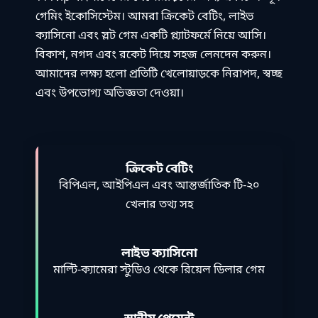
গেমিং ইকোসিস্টেম। আমরা ক্রিকেট বেটিং, লাইভ
ক্যাসিনো এবং স্লট গেম একটি প্ল্যাটফর্মে নিয়ে আসি।
বিকাশ, নগদ এবং রকেট দিয়ে সহজ লেনদেন করুন।
আমাদের লক্ষ্য হলো প্রতিটি খেলোয়াড়কে নিরাপদ, স্বচ্ছ
এবং উপভোগ্য অভিজ্ঞতা দেওয়া।
ক্রিকেট বেটিং
বিপিএল, আইপিএল এবং আন্তর্জাতিক টি-২০
খেলার তথ্য সহ
লাইভ ক্যাসিনো
মাল্টি-ক্যামেরা স্টুডিও থেকে রিয়েল ডিলার গেম