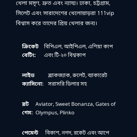
খেলা মসৃণ, দ্রুত এবং ন্যায্য। ঢাকা, চট্টগ্রাম,
সিলেট এবং সারাদেশের খেলোয়াড়রা 111vip
বিশ্বাস করে তাদের প্রিয় খেলার জন্য।
ক্রিকেট
বিপিএল, আইপিএল, এশিয়া কাপ
বেটিং:
এবং টি-২০ বিশ্বকাপ
লাইভ
ব্ল্যাকজ্যাক, রুলেট, ব্যাকারেট
ক্যাসিনো:
সরাসরি ডিলার সহ
স্লট
Aviator, Sweet Bonanza, Gates of
গেম:
Olympus, Plinko
পেমেন্ট
বিকাশ, নগদ, রকেট এবং আপে