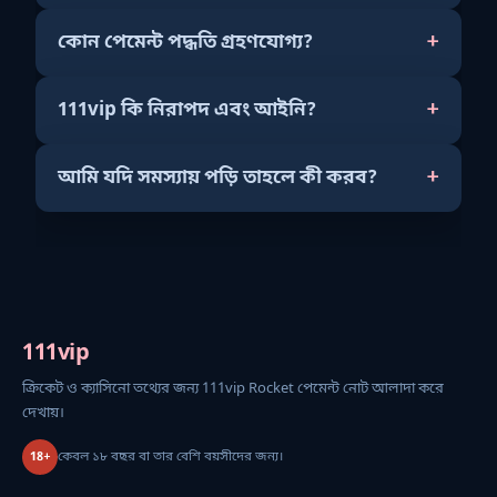
নিবন্ধন পৃষ্ঠায় যান, আপনার ইউজারনেম,
গেম খেলতে পারেন। আপনি একটি অ্যাকাউন্ট
+
কোন পেমেন্ট পদ্ধতি গ্রহণযোগ্য?
ইমেইল এবং পাসওয়ার্ড দিন। আপনার মোবাইল
তৈরি করেন, বিকাশ বা নগদ দিয়ে জমা দেন
111vip বিকাশ, নগদ, রকেট এবং আপে গ্রহণ
নম্বর যাচাই করুন এবং আপনি প্রস্তুত। সম্পূর্ণ
এবং তারপর খেলা শুরু করেন। সমস্ত খেলা
+
111vip কি নিরাপদ এবং আইনি?
করে। এই সমস্ত পদ্ধতি তাৎক্ষণিক এবং কোনো
প্রক্রিয়া ৫ মিনিটের কম সময় নেয়।
রিয়েল-টাইমে ঘটে এবং ফলাফল তাৎক্ষণিক।
111vip আন্তর্জাতিক নিরাপত্তা মান অনুসরণ
অতিরিক্ত ফি নেই। আপনি যেকোনো সময়
+
আমি যদি সমস্যায় পড়ি তাহলে কী করব?
করে এবং আপনার তথ্য এনক্রিপ্ট করে। আমরা
উত্তোলন করতে পারেন।
111vip এর গ্রাহক সেবা দল বাংলায় উপলব্ধ।
দায়িত্বশীল খেলার নীতি মেনে চলি এবং সীমা
আপনি সাহায্যের জন্য যোগাযোগ করতে পারেন
নির্ধারণ সরঞ্জাম প্রদান করি।
এবং আমরা দ্রুত সমাধান করব। আমাদের লক্ষ্য
হলো আপনার অভিজ্ঞতা মসৃণ রাখা।
111vip
ক্রিকেট ও ক্যাসিনো তথ্যের জন্য 111vip Rocket পেমেন্ট নোট আলাদা করে
দেখায়।
কেবল ১৮ বছর বা তার বেশি বয়সীদের জন্য।
18+