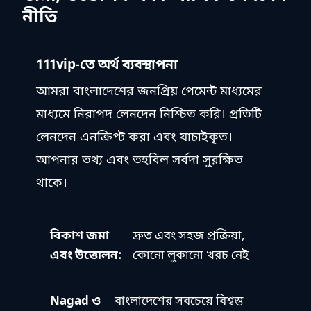
নীতি
111vip-তে অর্থ ব্যবস্থাপনা
আমরা বাংলাদেশের জনপ্রিয় পেমেন্ট মাধ্যমের
মাধ্যমে নিরাপদ লেনদেন নিশ্চিত করি। প্রতিটি
লেনদেন এনক্রিপ্ট করা এবং যাচাইকৃত।
আপনার তথ্য এবং তহবিল সর্বদা সুরক্ষিত
থাকে।
বিকাশ জমা
দ্রুত এবং সহজ প্রক্রিয়া,
এবং উত্তোলন:
কোনো লুকানো খরচ নেই
Nagad ও
বাংলাদেশের সবচেয়ে বিশ্বস্ত