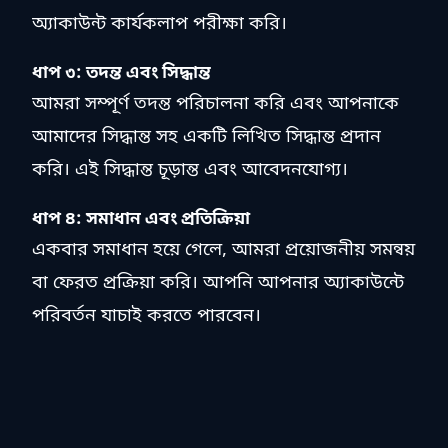
অ্যাকাউন্ট কার্যকলাপ পরীক্ষা করি।
ধাপ ৩: তদন্ত এবং সিদ্ধান্ত
আমরা সম্পূর্ণ তদন্ত পরিচালনা করি এবং আপনাকে
আমাদের সিদ্ধান্ত সহ একটি লিখিত সিদ্ধান্ত প্রদান
করি। এই সিদ্ধান্ত চূড়ান্ত এবং আবেদনযোগ্য।
ধাপ ৪: সমাধান এবং প্রতিক্রিয়া
একবার সমাধান হয়ে গেলে, আমরা প্রয়োজনীয় সমন্বয়
বা ফেরত প্রক্রিয়া করি। আপনি আপনার অ্যাকাউন্টে
পরিবর্তন যাচাই করতে পারবেন।