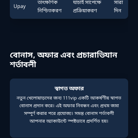
তাৎক্ষণিক
যাচাই সাপেক্ষে
সারা
Upay
নিশ্চিতকরণ
প্রক্রিয়াকরণ
দিন
বোনাস, অফার এবং প্রচারাভিযান
শর্তাবলী
স্বাগত অফার
নতুন খেলোয়াড়দের জন্য 111vip একটি আকর্ষণীয় স্বাগত
বোনাস প্রদান করে। এই অফার নিবন্ধন এবং প্রথম জমা
সম্পূর্ণ করার পরে প্রযোজ্য। সমস্ত বোনাস শর্তাবলী
আপনার অ্যাকাউন্টে স্পষ্টভাবে প্রদর্শিত হয়।