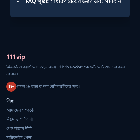
FAQ পৃষ্ঠা:
সাধারণ প্রশ্নের উত্তর এবং সমাধান
111vip
ক্রিকেট ও ক্যাসিনো তথ্যের জন্য 111vip Rocket পেমেন্ট নোট আলাদা করে
দেখায়।
কেবল ১৮ বছর বা তার বেশি বয়সীদের জন্য।
18+
লিঙ্ক
আমাদের সম্পর্কে
নিয়ম ও শর্তাবলী
গোপনীয়তা নীতি
দায়িত্বশীল খেলা