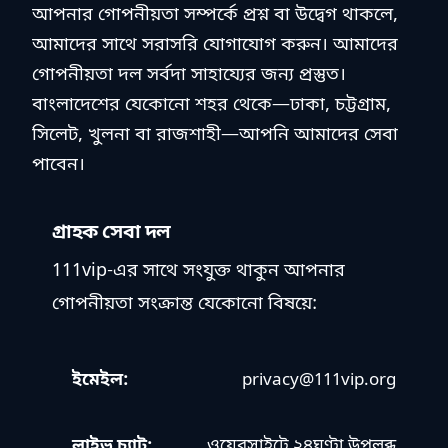
আপনার গোপনীয়তা সম্পর্কে প্রশ্ন বা উদ্বেগ থাকলে,
আমাদের সাথে সরাসরি যোগাযোগ করুন। আমাদের
গোপনীয়তা দল সর্বদা সাহায্যের জন্য প্রস্তুত।
বাংলাদেশের যেকোনো শহর থেকে—ঢাকা, চট্টগ্রাম,
সিলেট, খুলনা বা রাজশাহী—আপনি আমাদের সেবা
পাবেন।
গ্রাহক সেবা দল
111vip-এর সাথে সংযুক্ত থাকুন আপনার
গোপনীয়তা সংক্রান্ত যেকোনো বিষয়ে:
ইমেইল:
privacy@111vip.org
লাইভ চ্যাট:
ওয়েবসাইটে ২৪ঘণ্টা উপলব্ধ