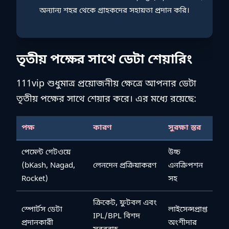
অন্যান্য শহর থেকে গ্রাহকদের সহায়তা প্রদান করি।
তৃতীয় পক্ষের সাথে ডেটা শেয়ারিং
111vip শুধুমাত্র প্রয়োজনীয় ক্ষেত্রে আপনার ডেটা
তৃতীয় পক্ষের সাথে শেয়ার করে। এর মধ্যে রয়েছে:
পক্ষ
কারণ
সুরক্ষা স্তর
পেমেন্ট গেটওয়ে
উচ্চ
(bKash, Nagad,
লেনদেন প্রক্রিয়াকরণ
এনক্রিপশন
Rocket)
সহ
ক্রিকেট, ফুটবল এবং
স্পোর্টস ডেটা
লাইসেন্সপ্রাপ্ত
IPL/BPL বিশদ
প্রদানকারী
অংশীদার