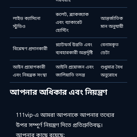
সরবরাহ
রুলেট, ব্ল্যাকজ্যাক
লাইভ ক্যাসিনো
আন্তর্জাতিক
এবং ব্যাকারেট
স্টুডিও
মান অনুযায়ী
হোস্টিং
প্ল্যাটফর্ম উন্নতি এবং
বেনামকৃত
বিশ্লেষণ প্রদানকারী
ব্যবহারকারী অন্তর্দৃষ্টি
ডেটা
আইন প্রয়োগকারী
আইনি প্রয়োজন এবং
শুধুমাত্র বৈধ
এবং নিয়ন্ত্রক সংস্থা
জালিয়াতি তদন্ত
অনুরোধে
আপনার অধিকার এবং নিয়ন্ত্রণ
111vip-এ আমরা আপনাকে আপনার তথ্যের
উপর সম্পূর্ণ নিয়ন্ত্রণ দিতে প্রতিশ্রুতিবদ্ধ।
আপনার কাছে রয়েছে: