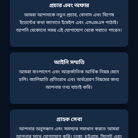
প্রচার এবং অফার
আমরা আপনাকে নতুন প্রচার, বোনাস এবং বিশেষ
ইভেন্টের কথা জানাতে ইমেইল এবং এসএমএস পাঠাই।
আপনি যেকোনো সময় এই যোগাযোগ থেকে সরাতে পারেন।
আইনি সম্মতি
আমরা বাংলাদেশ এবং আন্তর্জাতিক আর্থিক নিয়ম মেনে
চলি। জালিয়াতি প্রতিরোধ এবং অর্থপ্রেরণ নিয়মের জন্য
আপনার তথ্য যাচাই করি।
গ্রাহক সেবা
আপনার অনুসন্ধান এবং সমস্যার সমাধান করতে আমরা
আপনার সাথে যোগাযোগ করি। ঢাকা, চট্টগ্রাম, সিলেট এবং