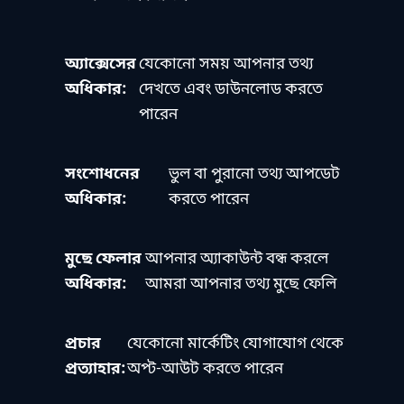
অ্যাক্সেসের
যেকোনো সময় আপনার তথ্য
অধিকার:
দেখতে এবং ডাউনলোড করতে
পারেন
সংশোধনের
ভুল বা পুরানো তথ্য আপডেট
অধিকার:
করতে পারেন
মুছে ফেলার
আপনার অ্যাকাউন্ট বন্ধ করলে
অধিকার:
আমরা আপনার তথ্য মুছে ফেলি
প্রচার
যেকোনো মার্কেটিং যোগাযোগ থেকে
প্রত্যাহার:
অপ্ট-আউট করতে পারেন