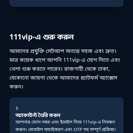
111vip-এ শুরু করুন
আমাদের প্রযুক্তি সেটআপ অত্যন্ত সহজ এবং দ্রুত।
মাত্র কয়েক ধাপে আপনি 111vip-এ যোগ দিতে এবং
খেলা শুরু করতে পারেন। রাজশাহী থেকে ঢাকা,
যেকোনো জায়গা থেকে আমাদের প্ল্যাটফর্ম অ্যাক্সেস
করুন।
১
অ্যাকাউন্ট তৈরি করুন
আপনার ফোন নম্বর এবং ইমেইল দিয়ে 111vip-এ নিবন্ধন
করুন। মোবাইল যাচাইকরণ এবং OTP সহ সম্পূর্ণ প্রক্রিয়া।