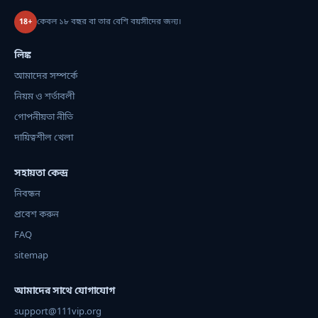
কেবল ১৮ বছর বা তার বেশি বয়সীদের জন্য।
18+
লিঙ্ক
আমাদের সম্পর্কে
নিয়ম ও শর্তাবলী
গোপনীয়তা নীতি
দায়িত্বশীল খেলা
সহায়তা কেন্দ্র
নিবন্ধন
প্রবেশ করুন
FAQ
sitemap
আমাদের সাথে যোগাযোগ
support@111vip.org