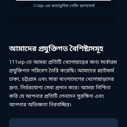
111vip-এর অত্যাধুনিক গেমিং ড্যাশবোর্ড
আমাদের প্রযুক্তিগত বৈশিষ্ট্যসমূহ
111vip-তে আমরা প্রতিটি খেলোয়াড়ের জন্য সর্বোত্তম
প্রযুক্তিগত পরিবেশ তৈরি করেছি। আমাদের প্ল্যাটফর্ম
ঢাকা, চট্টগ্রাম এবং সারা বাংলাদেশের খেলোয়াড়দের
দ্রুত, নির্ভরযোগ্য সেবা প্রদান করে। আমরা নিশ্চিত
করি যে আপনার প্রতিটি লেনদেন সুরক্ষিত এবং
আপনার অভিজ্ঞতা নিরবচ্ছিন্ন।