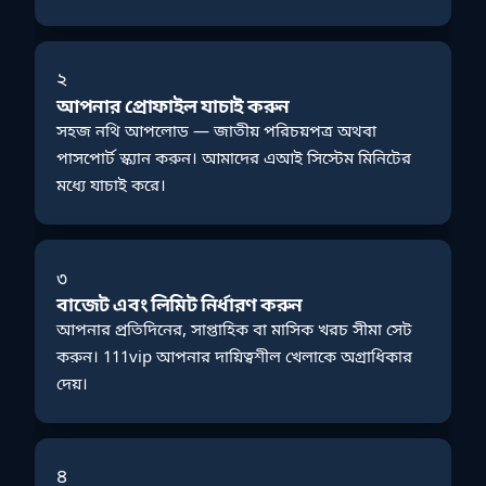
২
আপনার প্রোফাইল যাচাই করুন
সহজ নথি আপলোড — জাতীয় পরিচয়পত্র অথবা
পাসপোর্ট স্ক্যান করুন। আমাদের এআই সিস্টেম মিনিটের
মধ্যে যাচাই করে।
৩
বাজেট এবং লিমিট নির্ধারণ করুন
আপনার প্রতিদিনের, সাপ্তাহিক বা মাসিক খরচ সীমা সেট
করুন। 111vip আপনার দায়িত্বশীল খেলাকে অগ্রাধিকার
দেয়।
৪