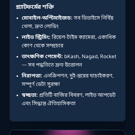
প্ল্যাটফর্মের শক্তি
মোবাইল-অপ্টিমাইজড:
সব ডিভাইসে নির্বিঘ্ন
খেলা, দ্রুত লোডিং
লাইভ স্ট্রিমিং:
রিয়েল-টাইম ক্যামেরা, একাধিক
কোণ থেকে সম্প্রচার
তাৎক্ষণিক পেমেন্ট:
bKash, Nagad, Rocket
— সব পদ্ধতিতে দ্রুত উত্তোলন
নিরাপত্তা:
এনক্রিপশন, দুই-স্তরের যাচাইকরণ,
সম্পূর্ণ ডেটা সুরক্ষা
স্বচ্ছতা:
প্রতিটি বাজির বিবরণ, লাইভ আপডেট
এবং সিদ্ধান্ত ঐতিহাসিকতা