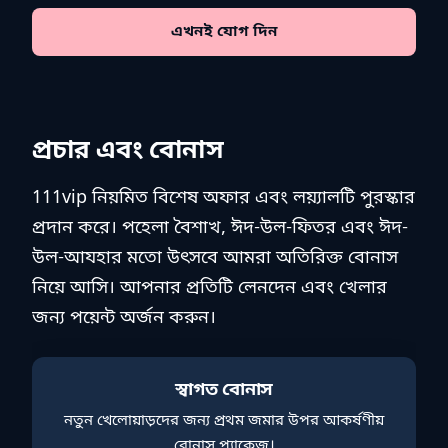
এখনই যোগ দিন
প্রচার এবং বোনাস
111vip নিয়মিত বিশেষ অফার এবং লয়্যালটি পুরস্কার
প্রদান করে। পহেলা বৈশাখ, ঈদ-উল-ফিতর এবং ঈদ-
উল-আযহার মতো উৎসবে আমরা অতিরিক্ত বোনাস
নিয়ে আসি। আপনার প্রতিটি লেনদেন এবং খেলার
জন্য পয়েন্ট অর্জন করুন।
স্বাগত বোনাস
নতুন খেলোয়াড়দের জন্য প্রথম জমার উপর আকর্ষণীয়
বোনাস প্যাকেজ।