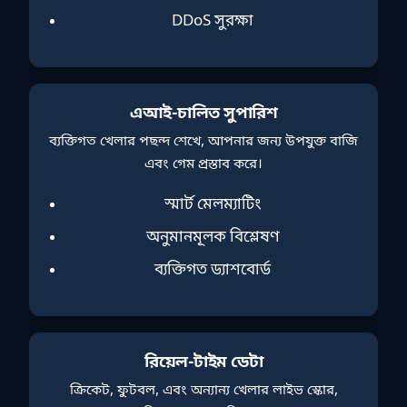
DDoS সুরক্ষা
এআই-চালিত সুপারিশ
ব্যক্তিগত খেলার পছন্দ শেখে, আপনার জন্য উপযুক্ত বাজি
এবং গেম প্রস্তাব করে।
স্মার্ট মেলম্যাটিং
অনুমানমূলক বিশ্লেষণ
ব্যক্তিগত ড্যাশবোর্ড
রিয়েল-টাইম ডেটা
ক্রিকেট, ফুটবল, এবং অন্যান্য খেলার লাইভ স্কোর,