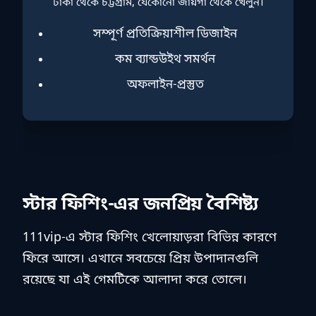
ঢাকা থেকে চট্টগ্রাম, যেকোনো জায়গা থেকে খেলুন।
সম্পূর্ণ প্রতিক্রিয়াশীল ডিজাইন
কম ব্যান্ডউইথ সমর্থন
অফলাইন-প্রস্তুত
স্টার ফিশিং-এর জনপ্রিয় বৈশিষ্ট্য
111vip-এ স্টার ফিশিং খেলোয়াড়রা বিভিন্ন কারণে
ফিরে আসে। এখানে সবচেয়ে প্রিয় উপাদানগুলি
রয়েছে যা এই গেমটিকে আলাদা করে তোলে।