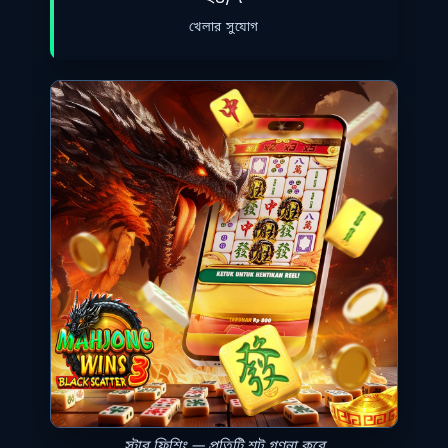
খেলার সুযোগ
স্টার ফিশিং — প্রতিটি শট গণনা করে