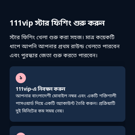
111vip স্টার ফিশিং শুরু করুন
স্টার ফিশিং খেলা শুরু করা সহজ। মাত্র কয়েকটি
ধাপে আপনি আপনার প্রথম রাউন্ড খেলতে পারবেন
এবং পুরস্কার জেতা শুরু করতে পারবেন।
১
111vip-এ নিবন্ধন করুন
আপনার বাংলাদেশী মোবাইল নম্বর এবং একটি শক্তিশালী
পাসওয়ার্ড দিয়ে একটি অ্যাকাউন্ট তৈরি করুন। প্রক্রিয়াটি
দুই মিনিটের কম সময় নেয়।