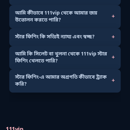
আপনার নির্ভুলতা সরাসরি আপনার জয়ের সম্ভাবনা
আপনি যেকোনো বাজেটে খেলতে পারেন। 111vip
নির্ধারণ করে। প্রতিটি সফল শট পয়েন্ট অর্জন করে,
আমি কীভাবে 111vip থেকে আমার জয়
+
নমনীয় বাজি বিকল্প অফার করে যা ছোট এবং বড়
উত্তোলন করতে পারি?
এবং আপনি যখন একটি নির্দিষ্ট পয়েন্ট থ্রেশহোল্ড
উভয় খেলোয়াড়ের জন্য উপযুক্ত। আপনার আরাম
পৌঁছান, আপনি রাউন্ড জিতেন এবং আপনার বাজি
111vip bKash, Nagad, Rocket এবং Upay-এর
স্তরে শুরু করুন এবং আপনার আত্মবিশ্বাস বৃদ্ধির
+
স্টার ফিশিং কি সত্যিই ন্যায্য এবং স্বচ্ছ?
গুণ করেন।
মাধ্যমে দ্রুত এবং সহজ উত্তোলন অফার করে।
সাথে সাথে বৃদ্ধি করুন। সর্বদা দায়িত্বশীলভাবে খেলুন
আপনার ড্যাশবোর্ডে যান, "উত্তোলন" নির্বাচন করুন,
হ্যাঁ। 111vip সম্পূর্ণ স্বচ্ছতার উপর নির্মিত। স্টার ফিশিং
এবং আপনার সীমা জানুন।
আমি কি সিলেট বা খুলনা থেকে 111vip স্টার
+
আপনার পছন্দের পদ্ধতি বেছে নিন এবং পরিমাণ
একটি দক্ষতা-ভিত্তিক গেম, যার অর্থ আপনার
ফিশিং খেলতে পারি?
প্রবেশ করুন। যাচাইকরণের পরে, আপনার অর্থ
পারফরম্যান্স সরাসরি আপনার ফলাফল নির্ধারণ
হ্যাঁ, সম্পূর্ণভাবে। 111vip বাংলাদেশের সব অঞ্চলে
আপনার অ্যাকাউন্টে পৌঁছায়। কোনো লুকানো ফি
করে। কোনো লুকানো অ্যালগরিদম বা অপ্রত্যাশিত
স্টার ফিশিং-এ আমার অগ্রগতি কীভাবে ট্র্যাক
+
উপলব্ধ — ঢাকা, চট্টগ্রাম, সিলেট, খুলনা, রাজশাহী
করি?
নেই।
পরিবর্তন নেই। প্রতিটি নিয়ম, প্রতিটি গুণক এবং
এবং আরও অনেক কিছু। আপনার যা প্রয়োজন তা হল
প্রতিটি পুরস্কার স্পষ্টভাবে সংজ্ঞায়িত এবং সহজে
111vip একটি বিস্তৃত ড্যাশবোর্ড এবং রিয়েল-টাইম
একটি ইন্টারনেট সংযোগ এবং একটি মোবাইল
অ্যাক্সেসযোগ্য।
লিডারবোর্ড প্রদান করে। আপনি আপনার মোট জয়,
ডিভাইস বা কম্পিউটার। যেকোনো জায়গা থেকে
আপনার নির্ভুলতা হার, আপনার বর্তমান স্তর এবং
যেকোনো সময় খেলুন।
আপনার লয়্যালটি পয়েন্ট দেখতে পারেন। আপনি
111vip