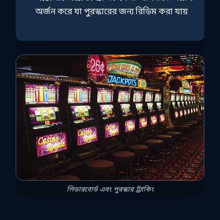
অর্জন করে যা পুরস্কারের জন্য রিডিম করা যায়
লিডারবোর্ড এবং পুরস্কার ট্র্যাকিং