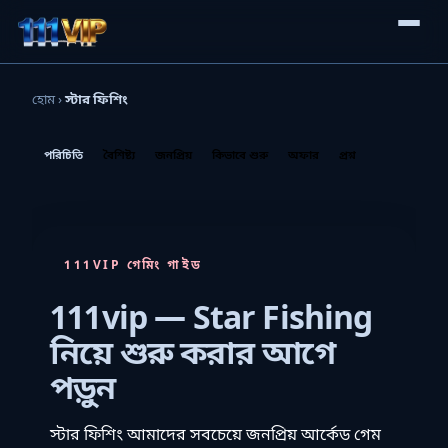
হোম
›
স্টার ফিশিং
পরিচিতি
বৈশিষ্ট্য
জনপ্রিয়
কিভাবে শুরু
অফার
প্রশ্ন
111VIP গেমিং গাইড
111vip — Star Fishing
নিয়ে শুরু করার আগে
পড়ুন
স্টার ফিশিং আমাদের সবচেয়ে জনপ্রিয় আর্কেড গেম