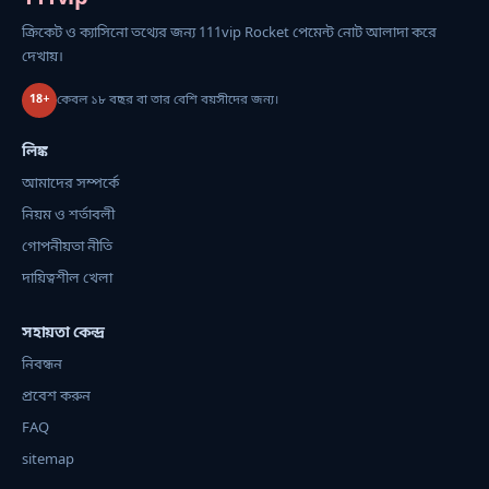
অন্যান্য খেলোয়াড়দের বিরুদ্ধে আপনার র্যাঙ্কিংও
ক্রিকেট ও ক্যাসিনো তথ্যের জন্য 111vip Rocket পেমেন্ট নোট আলাদা করে
দেখতে পারেন এবং সাপ্তাহিক চ্যালেঞ্জে অংশগ্রহণ
দেখায়।
করতে পারেন।
কেবল ১৮ বছর বা তার বেশি বয়সীদের জন্য।
18+
লিঙ্ক
আমাদের সম্পর্কে
নিয়ম ও শর্তাবলী
গোপনীয়তা নীতি
দায়িত্বশীল খেলা
সহায়তা কেন্দ্র
নিবন্ধন
প্রবেশ করুন
FAQ
sitemap