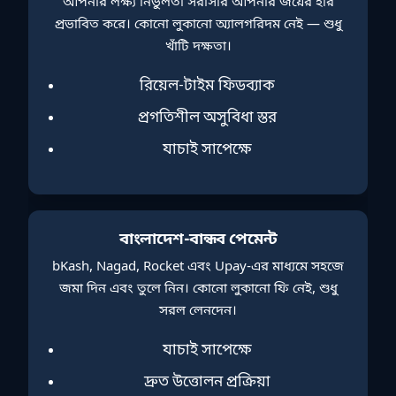
আপনার লক্ষ্য নির্ভুলতা সরাসরি আপনার জয়ের হার
প্রভাবিত করে। কোনো লুকানো অ্যালগরিদম নেই — শুধু
খাঁটি দক্ষতা।
রিয়েল-টাইম ফিডব্যাক
প্রগতিশীল অসুবিধা স্তর
যাচাই সাপেক্ষে
বাংলাদেশ-বান্ধব পেমেন্ট
bKash, Nagad, Rocket এবং Upay-এর মাধ্যমে সহজে
জমা দিন এবং তুলে নিন। কোনো লুকানো ফি নেই, শুধু
সরল লেনদেন।
যাচাই সাপেক্ষে
দ্রুত উত্তোলন প্রক্রিয়া